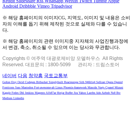
Reddit
Slideshare
Rss
Whatsapp
Weixin
Twitch
Tumblr
Apple
Android
Dribbble
Vimeo
Tripadvisor
※ 해당 홈페이지의 이미지CG, 지역도, 이미지 및 내용은 소비
자의 이해를 돕기 위해 제작된 것으로 실제와 다를 수 있습니
다.
※ 해당 홈페이지의 관련 이미지중 지자체의 사업진행과정에
서 변경, 축소, 취소될 수 있으며 이는 당사와 무관합니다.
Copyrights © 여주역 대광로제비앙 모델하우스 All Rights
Reserved. 대표문의 : 1800-5099
관리자 : 드림스토어
네이버
다음
청약홈
국토교통부
Gofore
Etsy
Orcid
Codepen
Bitbucket
Simplybuilt
Reacteurope
Sith
946b1e4
Sellcast
Opera
Openid
Fonticons
Sass
Mastodon
Fort-awesome-alt
Linux
Phoenix-framework
Maxcdn
Vuejs
Cpanel
Mizuni
Kaggle
Fedex
Dhl
Jenkins
Magento
A1b87ae
Hotjar
Buffer
Jira
Yahoo
Lastfm
Adn
Airbnb
Ns8
Btc
Medium
Linkedin