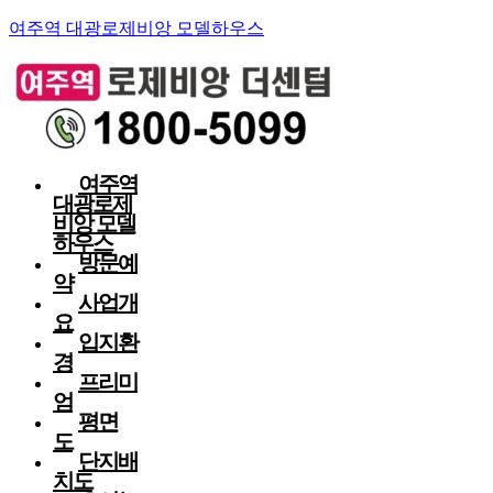
여주역 대광로제비앙 모델하우스
여주역
대광로제
비앙 모델
하우스
방문예
약
사업개
요
입지환
경
프리미
엄
평면
도
단지배
치도