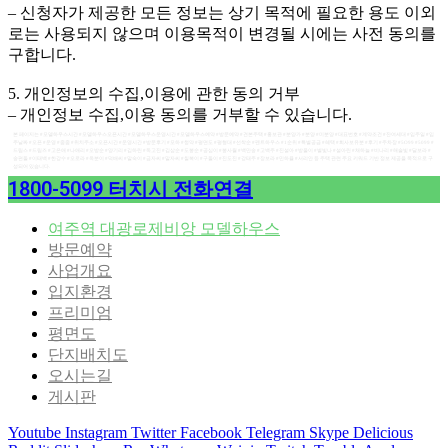
– 신청자가 제공한 모든 정보는 상기 목적에 필요한 용도 이외
로는 사용되지 않으며 이용목적이 변경될 시에는 사전 동의를
구합니다.
5. 개인정보의 수집,이용에 관한 동의 거부
– 개인정보 수집,이용 동의를 거부할 수 있습니다.
본 페이지는 #모델하우스시간 #모델하우스오픈시간 #모델하우스운영시간 #모델하우스예약 #방문예약 #견본주택 #홍보관 #분양가 #분양 #미분양 #대표번호 #계약조건 #잔여세대 #입주일 #입
주날짜 #오픈 #운영 #줍줍 #위치주소 #오픈시간 #운영시간 #방문후기 #모하 #청약 #평면도 #평형대 #선착순 #펜트하우스 #1순위 #특별공급 #혜택 #회사보유분 #후기 #주차장 #5O99 #5099 #
드림스 #드림즈 #고은애 #나애리 #오방순 #양기리 #김하린 #독고진 #김삼순 #도봉순 #공심이 #봉사월 #백만송 #고백주 #진설아 #방울이 #별빛나 #설아린 #채하늘 #비나리 #해솔빛 #달보라 #
송편돌 #이태백 #한강수 #오로라 #옥분이 #덕배씨 #말숙이 #금자씨 #말자씨 #칠복이 #구돌이 #진도진 #강태주 #장보라 #민하율 #서리안 등 주택 관련 주요 키워드 기반 정보 제공을 목적으로 구
성되어 있습니다.
1800-5099 터치시 전화연결
여주역 대광로제비앙 모델하우스
방문예약
사업개요
입지환경
프리미엄
평면도
단지배치도
오시는길
게시판
Youtube
Instagram
Twitter
Facebook
Telegram
Skype
Delicious