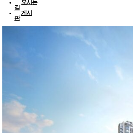
오시는
길
게시
판